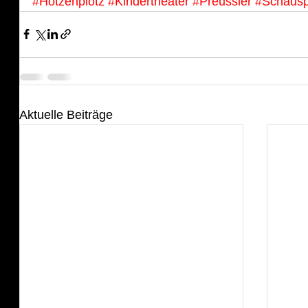
#Hotzenplotz
#Kindertheater
#Preussler
#Schausp
Aktuelle Beiträge