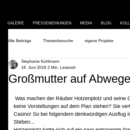
GALERIE
PRESSEMEINUNGEN
MEDIA
BLOG
KOLL
Alle Beiträge
Theaterbesuche
eigene Projekte
Stephanie Kuhlmann
18. Juni 2018
2 Min. Lesezeit
Großmutter auf Abweg
 Was machen der Räuber Hotzenplotz und seine Crew eigentlich, wenn gerade 
keine Vorstellungen auf dem Plan stehen? Sie vertr
Casino! So bei folgendem denkwürdigen Ausflug in
Steben...
Hotzenplotz hatte sich auf ein paar entspannte S