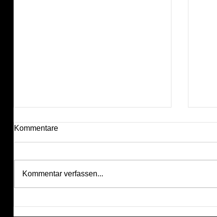
Kommentare
Kommentar verfassen...
Dritter Probenabschnitt "Les
Es g