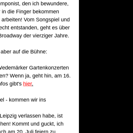
Komponist, den ich bewundere, 
r in die Finger bekommen 
k arbeiten! Vom Songspiel und 
echt entstanden, geht es über 
roadway der vierziger Jahre.
r aber auf die Bühne:
 Wedemärker Gartenkonzerten 
en? Wenn ja, geht hin, am 16. 
os gibt's 
hier
.
l - kommen wir ins 
eipzig verlassen habe, ist 
ehen! Kommt und guckt, ich 
h am 20. Juli feiern zu 