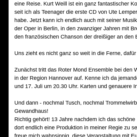
eine Reise. Kurt Weill ist ein ganz fantastischer 
seit ich als Teenager die erste CD von Ute Lempe
habe. Jetzt kann ich endlich auch mit seiner Musi
der Oper in Berlin, in den zwanziger Jahren mit Br
den französischen Chanson der dreißiger an den B
Uns zieht es nicht ganz so weit in die Ferne, dafü
Zunächst tritt das Roter Mond Ensemble bei den
in der Region Hannover auf. Kenne ich da jemand
und 17. Juli um 20.30 Uhr. Karten und genauere Inf
Und dann - nochmal Tusch, nochmal Trommelwirbe
Gewandhaus! 
Richtig gehört! 13 Jahre nachdem ich das schöne L
dort endlich eine Produktion in meiner Regie zu s
freue mich wahnsinnig, diese Veranstaltung mit Euc